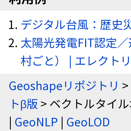
デジタル台風：歴史
太陽光発電FIT認定
村ごと） | エレク
Geoshapeリポジトリ
>
トβ版
> ベクトルタイル
|
GeoNLP
|
GeoLOD