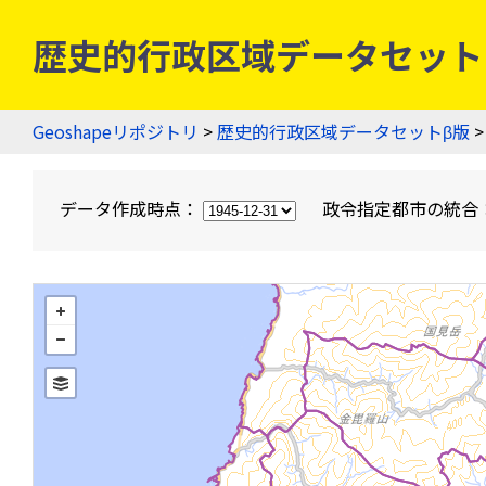
歴史的行政区域データセットβ版
Geoshapeリポジトリ
>
歴史的行政区域データセットβ版
>
データ作成時点：
政令指定都市の統合