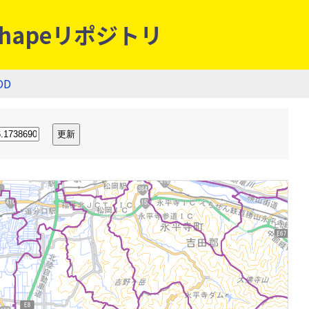
hapeリポジトリ
OD