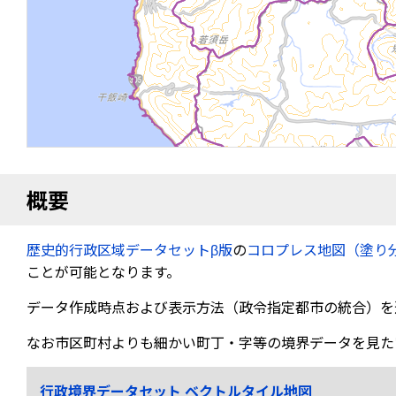
概要
歴史的行政区域データセットβ版
の
コロプレス地図（塗り
ことが可能となります。
データ作成時点および表示方法（政令指定都市の統合）を
なお市区町村よりも細かい町丁・字等の境界データを見た
行政境界データセット ベクトルタイル地図