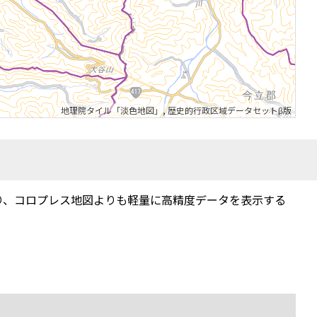
地理院タイル「淡色地図」
,
歴史的行政区域データセットβ版
り、コロプレス地図よりも軽量に高精度データを表示する