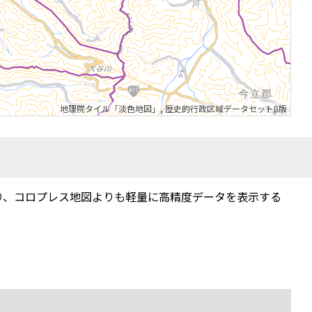
地理院タイル「淡色地図」
,
歴史的行政区域データセットβ版
り、コロプレス地図よりも軽量に高精度データを表示する