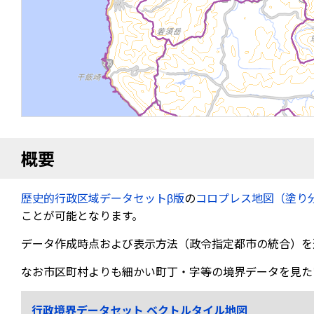
概要
歴史的行政区域データセットβ版
の
コロプレス地図（塗り
ことが可能となります。
データ作成時点および表示方法（政令指定都市の統合）を
なお市区町村よりも細かい町丁・字等の境界データを見た
行政境界データセット ベクトルタイル地図