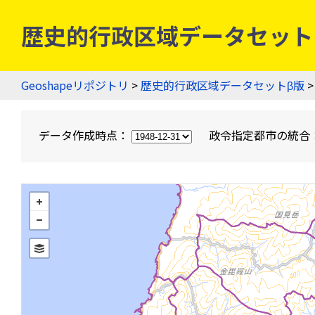
歴史的行政区域データセットβ版
Geoshapeリポジトリ
>
歴史的行政区域データセットβ版
>
データ作成時点：
政令指定都市の統合