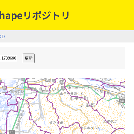
hapeリポジトリ
OD