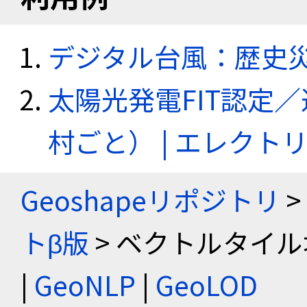
デジタル台風：歴史
太陽光発電FIT認定
村ごと） | エレク
Geoshapeリポジトリ
>
トβ版
> ベクトルタイル
|
GeoNLP
|
GeoLOD