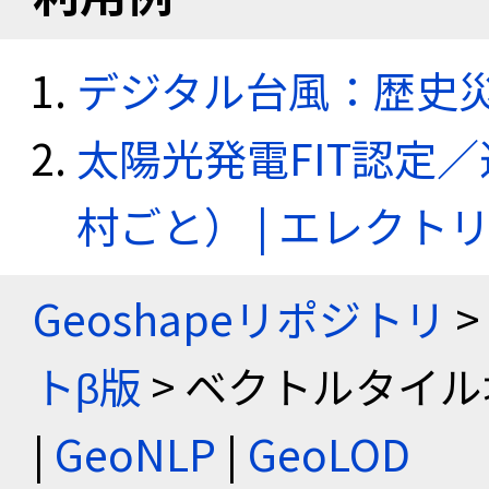
デジタル台風：歴史
太陽光発電FIT認定
村ごと） | エレク
Geoshapeリポジトリ
>
トβ版
> ベクトルタイル
|
GeoNLP
|
GeoLOD