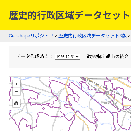
歴史的行政区域データセットβ版
Geoshapeリポジトリ
>
歴史的行政区域データセットβ版
>
データ作成時点：
政令指定都市の統合