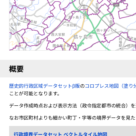
概要
歴史的行政区域データセットβ版
の
コロプレス地図（塗り
ことが可能となります。
データ作成時点および表示方法（政令指定都市の統合）を
なお市区町村よりも細かい町丁・字等の境界データを見た
行政境界データセット ベクトルタイル地図