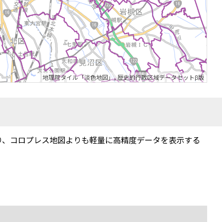
地理院タイル「淡色地図」
,
歴史的行政区域データセットβ版
り、コロプレス地図よりも軽量に高精度データを表示する