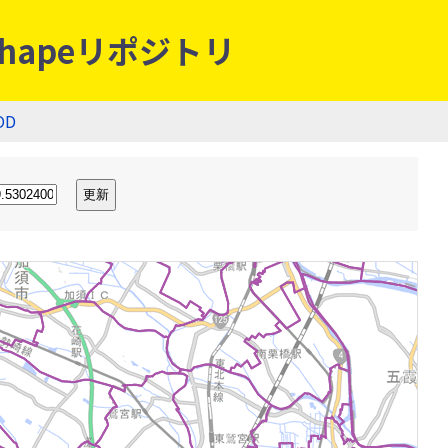
hapeリポジトリ
OD