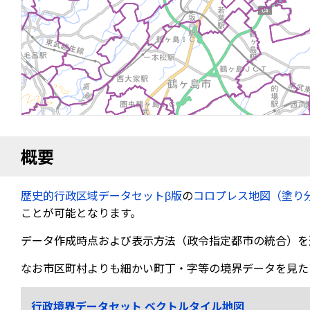
概要
歴史的行政区域データセットβ版
の
コロプレス地図（塗り
ことが可能となります。
データ作成時点および表示方法（政令指定都市の統合）を
なお市区町村よりも細かい町丁・字等の境界データを見た
行政境界データセット ベクトルタイル地図