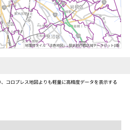
地理院タイル「淡色地図」
,
歴史的行政区域データセットβ版
り、コロプレス地図よりも軽量に高精度データを表示する