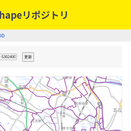
hapeリポジトリ
OD