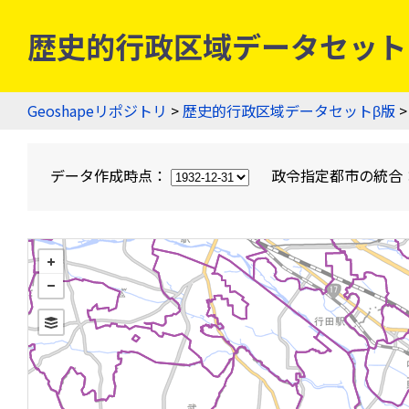
歴史的行政区域データセットβ版
Geoshapeリポジトリ
>
歴史的行政区域データセットβ版
>
データ作成時点：
政令指定都市の統合