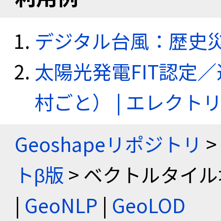
デジタル台風：歴史
太陽光発電FIT認定
村ごと） | エレク
Geoshapeリポジトリ
>
トβ版
> ベクトルタイル
|
GeoNLP
|
GeoLOD