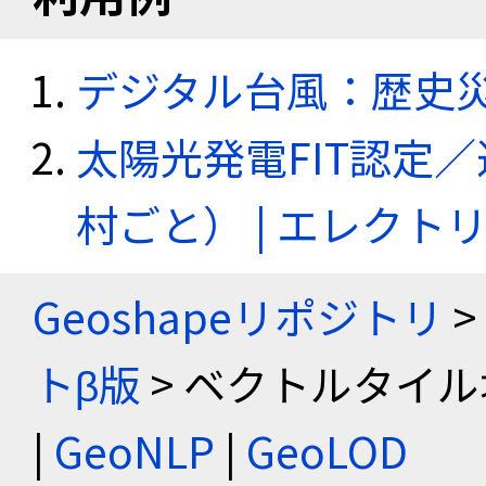
デジタル台風：歴史
太陽光発電FIT認定
村ごと） | エレク
Geoshapeリポジトリ
>
トβ版
> ベクトルタイル
|
GeoNLP
|
GeoLOD