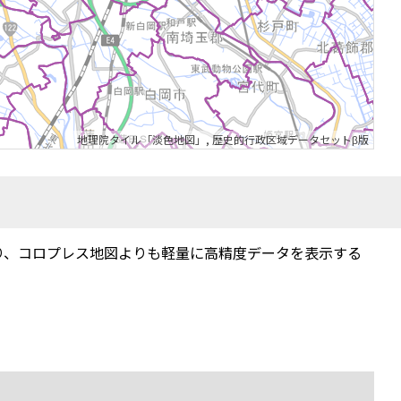
地理院タイル「淡色地図」
,
歴史的行政区域データセットβ版
り、コロプレス地図よりも軽量に高精度データを表示する