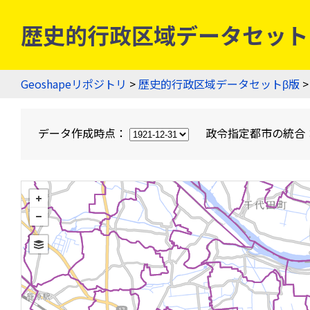
歴史的行政区域データセットβ版
Geoshapeリポジトリ
>
歴史的行政区域データセットβ版
>
データ作成時点：
政令指定都市の統合