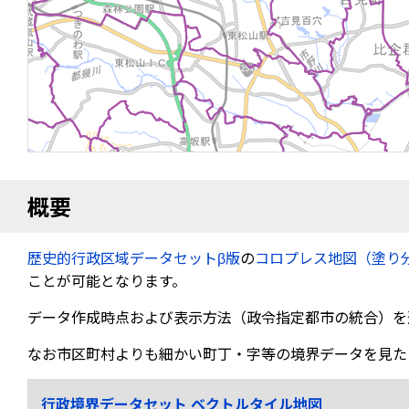
概要
歴史的行政区域データセットβ版
の
コロプレス地図（塗り
ことが可能となります。
データ作成時点および表示方法（政令指定都市の統合）を
なお市区町村よりも細かい町丁・字等の境界データを見た
行政境界データセット ベクトルタイル地図