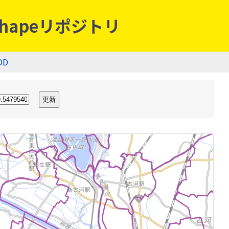
hapeリポジトリ
OD