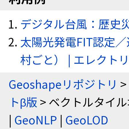
デジタル台風：歴史
太陽光発電FIT認定
村ごと） | エレク
Geoshapeリポジトリ
>
トβ版
> ベクトルタイル
|
GeoNLP
|
GeoLOD