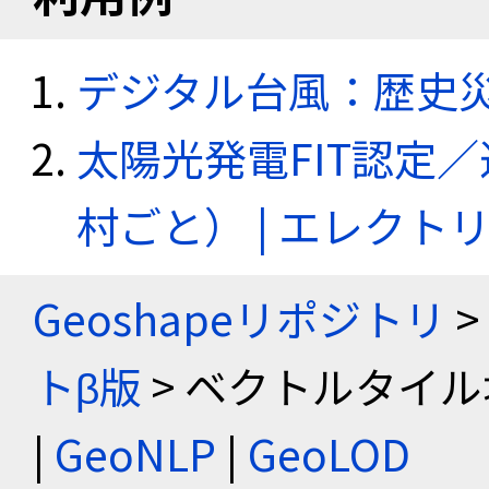
デジタル台風：歴史
太陽光発電FIT認定
村ごと） | エレク
Geoshapeリポジトリ
>
トβ版
> ベクトルタイル
|
GeoNLP
|
GeoLOD