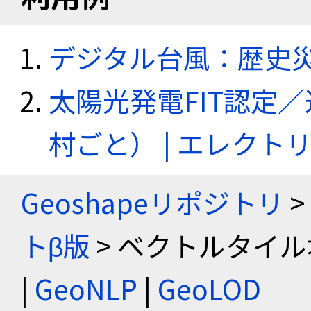
デジタル台風：歴史
太陽光発電FIT認定
村ごと） | エレク
Geoshapeリポジトリ
>
トβ版
> ベクトルタイル
|
GeoNLP
|
GeoLOD