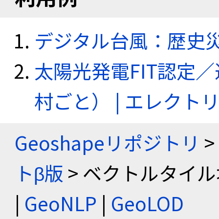
デジタル台風：歴史
太陽光発電FIT認定
村ごと） | エレク
Geoshapeリポジトリ
>
トβ版
> ベクトルタイル
|
GeoNLP
|
GeoLOD