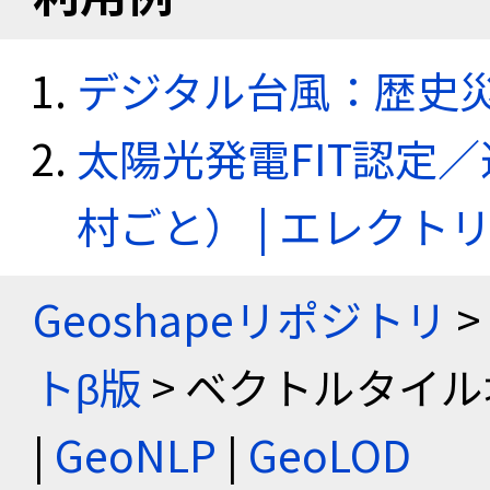
デジタル台風：歴史
太陽光発電FIT認定
村ごと） | エレク
Geoshapeリポジトリ
>
トβ版
> ベクトルタイル
|
GeoNLP
|
GeoLOD