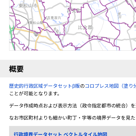
概要
歴史的行政区域データセットβ版
の
コロプレス地図（塗り
ことが可能となります。
データ作成時点および表示方法（政令指定都市の統合）を
なお市区町村よりも細かい町丁・字等の境界データを見た
行政境界データセット ベクトルタイル地図