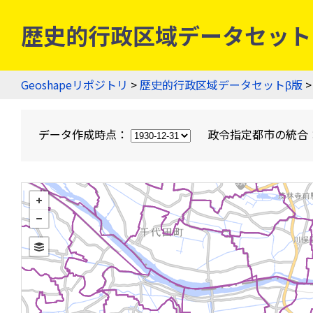
歴史的行政区域データセットβ版
Geoshapeリポジトリ
>
歴史的行政区域データセットβ版
>
データ作成時点：
政令指定都市の統合