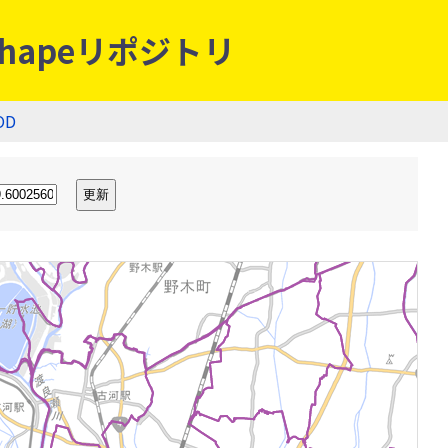
hapeリポジトリ
OD