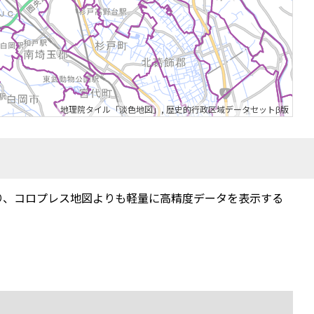
地理院タイル「淡色地図」
,
歴史的行政区域データセットβ版
り、コロプレス地図よりも軽量に高精度データを表示する