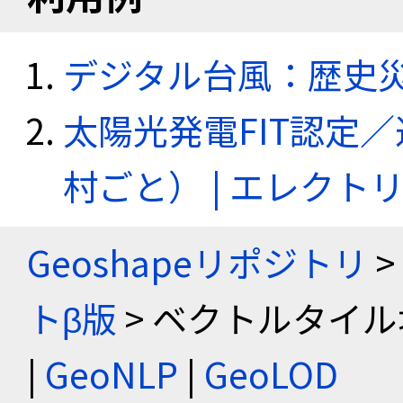
デジタル台風：歴史
太陽光発電FIT認定
村ごと） | エレク
Geoshapeリポジトリ
>
トβ版
> ベクトルタイル
|
GeoNLP
|
GeoLOD