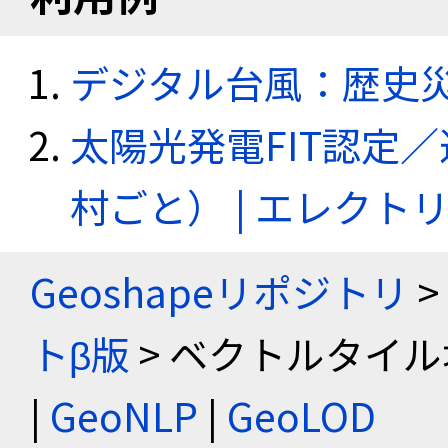
デジタル台風：歴史
太陽光発電FIT認定
村ごと） | エレク
Geoshapeリポジトリ
>
トβ版
> ベクトルタイル
|
GeoNLP
|
GeoLOD