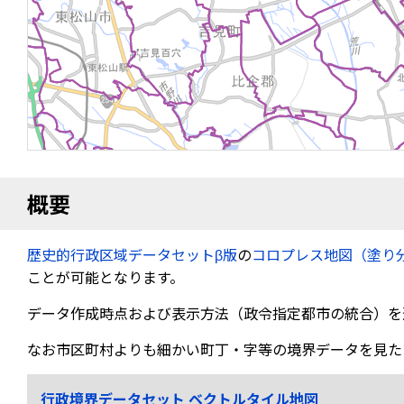
概要
歴史的行政区域データセットβ版
の
コロプレス地図（塗り
ことが可能となります。
データ作成時点および表示方法（政令指定都市の統合）を
なお市区町村よりも細かい町丁・字等の境界データを見た
行政境界データセット ベクトルタイル地図