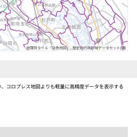
地理院タイル「淡色地図」
,
歴史的行政区域データセットβ版
り、コロプレス地図よりも軽量に高精度データを表示する