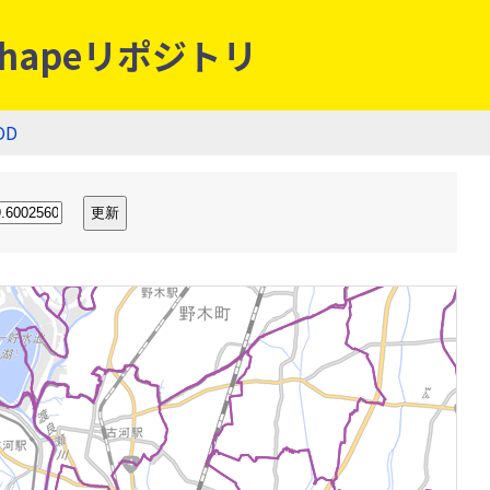
hapeリポジトリ
OD