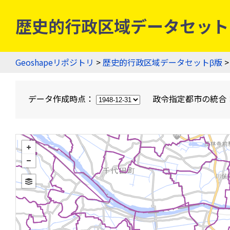
歴史的行政区域データセットβ版
Geoshapeリポジトリ
>
歴史的行政区域データセットβ版
>
データ作成時点：
政令指定都市の統合