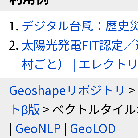
デジタル台風：歴史
太陽光発電FIT認定
村ごと） | エレク
Geoshapeリポジトリ
>
トβ版
> ベクトルタイル
|
GeoNLP
|
GeoLOD