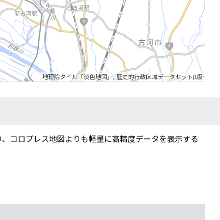
地理院タイル「淡色地図」
,
歴史的行政区域データセットβ版
り、コロプレス地図よりも軽量に高精度データを表示する