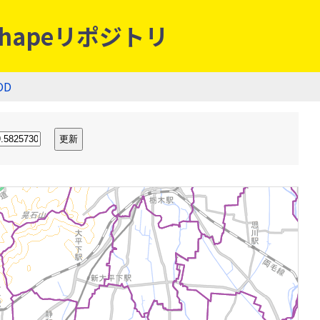
hapeリポジトリ
OD