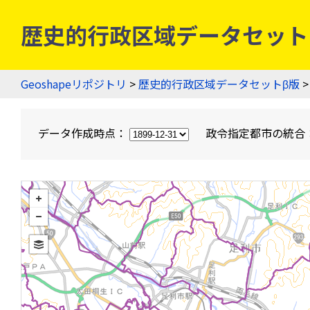
歴史的行政区域データセットβ版
Geoshapeリポジトリ
>
歴史的行政区域データセットβ版
>
データ作成時点：
政令指定都市の統合