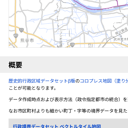
概要
歴史的行政区域データセットβ版
の
コロプレス地図（塗り
ことが可能となります。
データ作成時点および表示方法（政令指定都市の統合）を
なお市区町村よりも細かい町丁・字等の境界データを見た
行政境界データセット ベクトルタイル地図