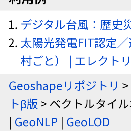
デジタル台風：歴史
太陽光発電FIT認定
村ごと） | エレク
Geoshapeリポジトリ
>
トβ版
> ベクトルタイル
|
GeoNLP
|
GeoLOD