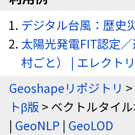
デジタル台風：歴史
太陽光発電FIT認定
村ごと） | エレク
Geoshapeリポジトリ
>
トβ版
> ベクトルタイル
|
GeoNLP
|
GeoLOD