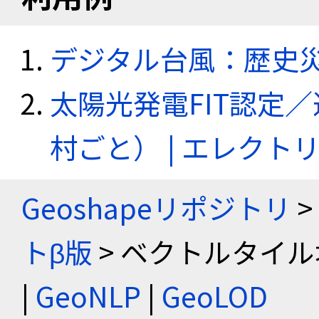
デジタル台風：歴史
太陽光発電FIT認定
村ごと） | エレク
Geoshapeリポジトリ
>
トβ版
> ベクトルタイル
|
GeoNLP
|
GeoLOD