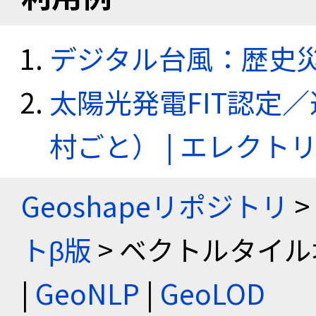
デジタル台風：歴史
太陽光発電FIT認定
村ごと） | エレク
Geoshapeリポジトリ
>
トβ版
> ベクトルタイル
|
GeoNLP
|
GeoLOD