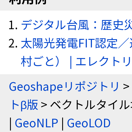
デジタル台風：歴史
太陽光発電FIT認定
村ごと） | エレク
Geoshapeリポジトリ
>
トβ版
> ベクトルタイル
|
GeoNLP
|
GeoLOD