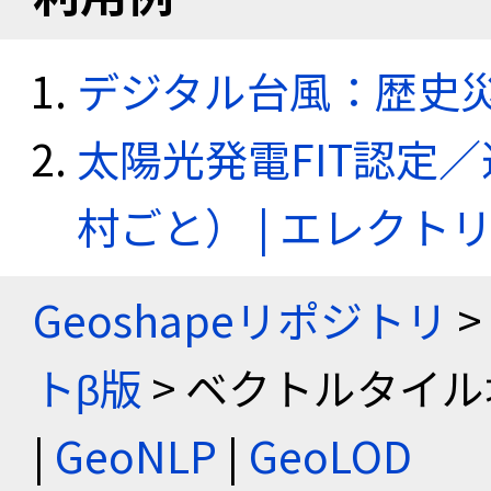
デジタル台風：歴史
太陽光発電FIT認定
村ごと） | エレク
Geoshapeリポジトリ
>
トβ版
> ベクトルタイル
|
GeoNLP
|
GeoLOD