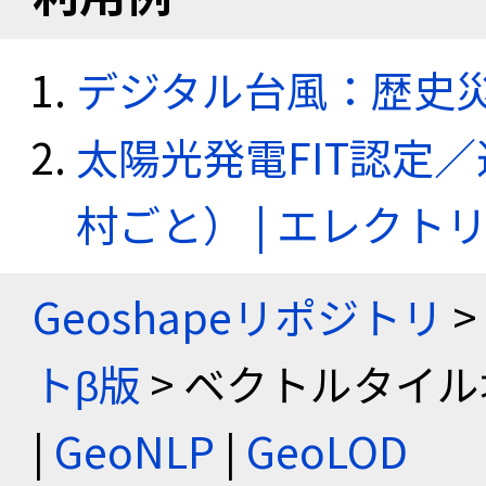
デジタル台風：歴史
太陽光発電FIT認定
村ごと） | エレク
Geoshapeリポジトリ
>
トβ版
> ベクトルタイル
|
GeoNLP
|
GeoLOD