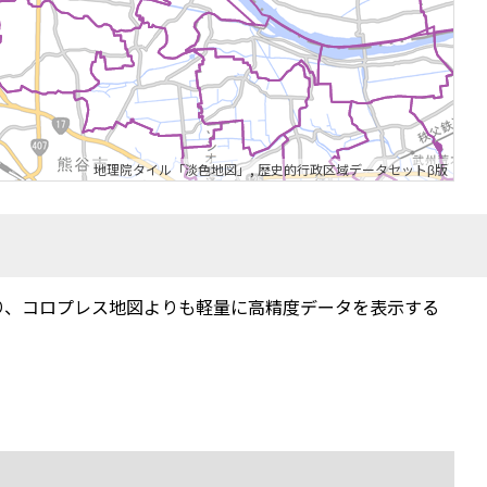
地理院タイル「淡色地図」
,
歴史的行政区域データセットβ版
り、コロプレス地図よりも軽量に高精度データを表示する