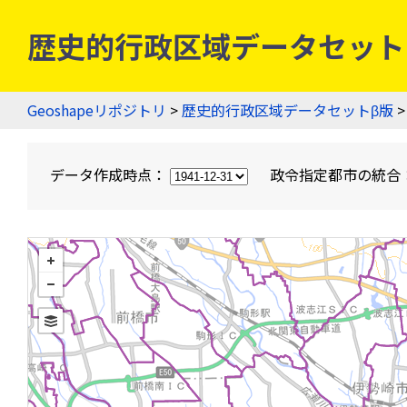
歴史的行政区域データセットβ版
Geoshapeリポジトリ
>
歴史的行政区域データセットβ版
>
データ作成時点：
政令指定都市の統合