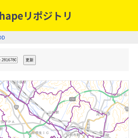
hapeリポジトリ
OD