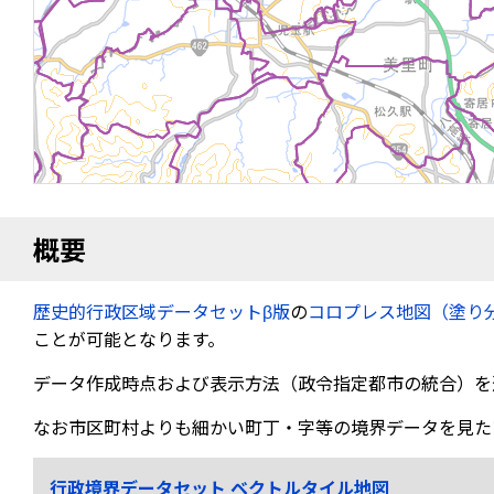
概要
歴史的行政区域データセットβ版
の
コロプレス地図（塗り
ことが可能となります。
データ作成時点および表示方法（政令指定都市の統合）を
なお市区町村よりも細かい町丁・字等の境界データを見た
行政境界データセット ベクトルタイル地図