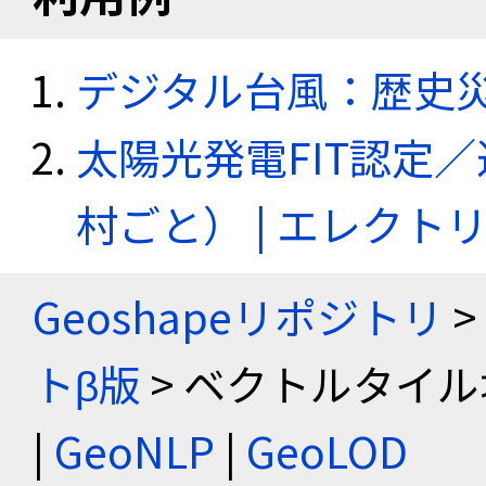
デジタル台風：歴史
太陽光発電FIT認定
村ごと） | エレク
Geoshapeリポジトリ
>
トβ版
> ベクトルタイル
|
GeoNLP
|
GeoLOD