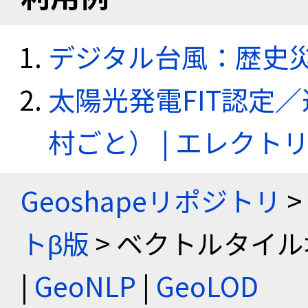
デジタル台風：歴史
太陽光発電FIT認定
村ごと） | エレク
Geoshapeリポジトリ
>
トβ版
> ベクトルタイル
|
GeoNLP
|
GeoLOD