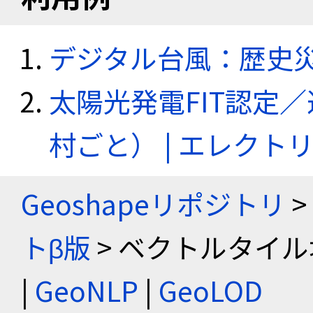
デジタル台風：歴史
太陽光発電FIT認定
村ごと） | エレク
Geoshapeリポジトリ
>
トβ版
> ベクトルタイル
|
GeoNLP
|
GeoLOD