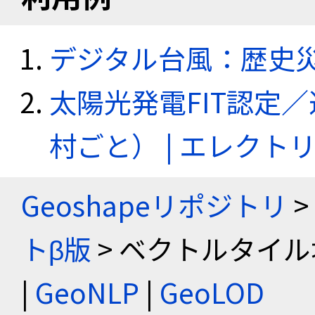
デジタル台風：歴史
太陽光発電FIT認定
村ごと） | エレク
Geoshapeリポジトリ
>
トβ版
> ベクトルタイル
|
GeoNLP
|
GeoLOD