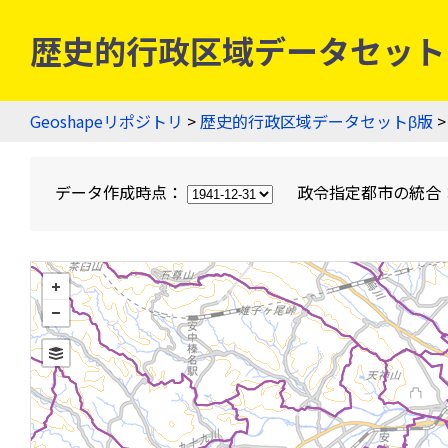
歴史的行政区域データセットβ版
Geoshapeリポジトリ
>
歴史的行政区域データセットβ版
>
データ作成時点：
政令指定都市の統合