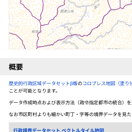
概要
歴史的行政区域データセットβ版
の
コロプレス地図（塗り
ことが可能となります。
データ作成時点および表示方法（政令指定都市の統合）を
なお市区町村よりも細かい町丁・字等の境界データを見た
行政境界データセット ベクトルタイル地図