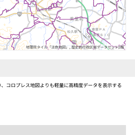
地理院タイル「淡色地図」
,
歴史的行政区域データセットβ版
り、コロプレス地図よりも軽量に高精度データを表示する