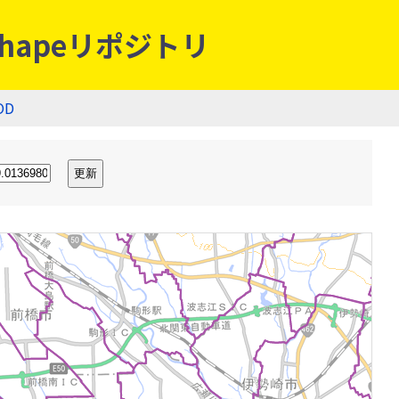
hapeリポジトリ
OD