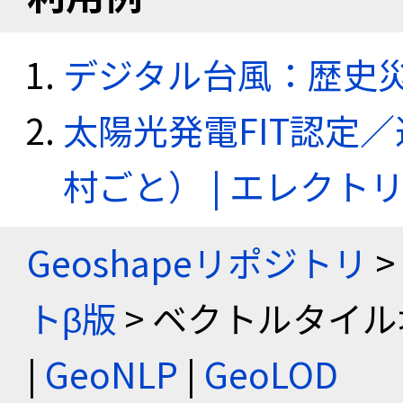
デジタル台風：歴史
太陽光発電FIT認定
村ごと） | エレク
Geoshapeリポジトリ
>
トβ版
> ベクトルタイル
|
GeoNLP
|
GeoLOD