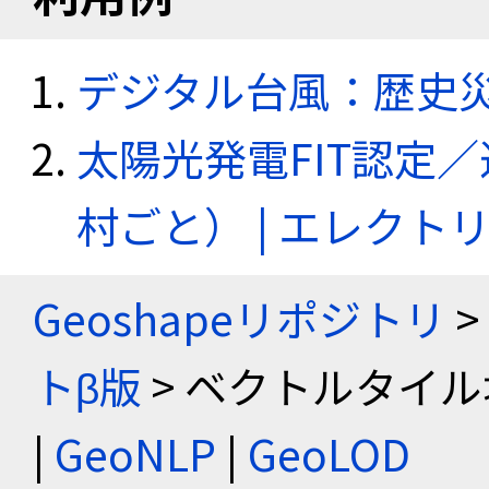
デジタル台風：歴史
太陽光発電FIT認定
村ごと） | エレク
Geoshapeリポジトリ
>
トβ版
> ベクトルタイル
|
GeoNLP
|
GeoLOD