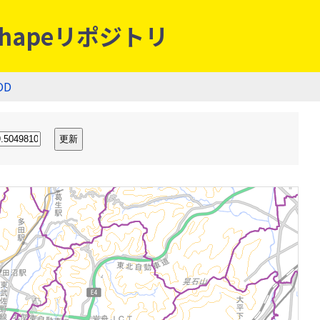
hapeリポジトリ
OD