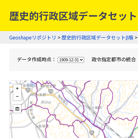
歴史的行政区域データセットβ版
Geoshapeリポジトリ
>
歴史的行政区域データセットβ版
>
データ作成時点：
政令指定都市の統合