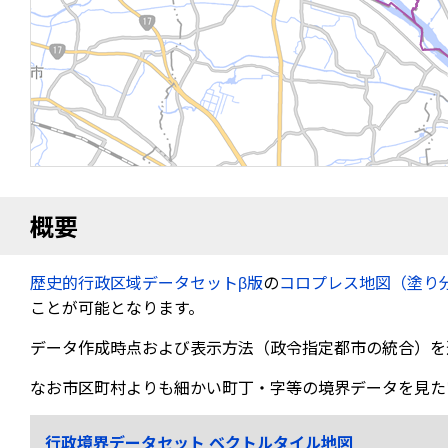
概要
歴史的行政区域データセットβ版
の
コロプレス地図（塗り
ことが可能となります。
データ作成時点および表示方法（政令指定都市の統合）を
なお市区町村よりも細かい町丁・字等の境界データを見た
行政境界データセット ベクトルタイル地図