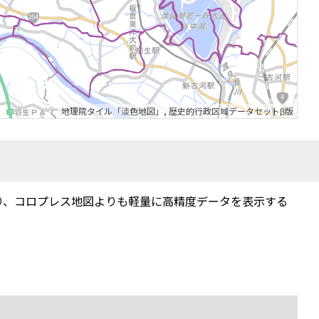
地理院タイル「淡色地図」
,
歴史的行政区域データセットβ版
り、コロプレス地図よりも軽量に高精度データを表示する