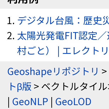
デジタル台風：歴史
太陽光発電FIT認定
村ごと） | エレク
Geoshapeリポジトリ
>
トβ版
> ベクトルタイル
|
GeoNLP
|
GeoLOD