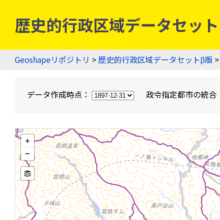
歴史的行政区域データセットβ版
Geoshapeリポジトリ
>
歴史的行政区域データセットβ版
>
データ作成時点：
政令指定都市の統合