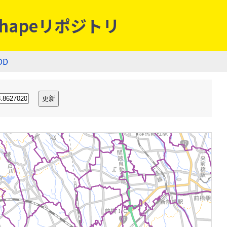
hapeリポジトリ
OD