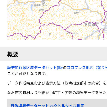
概要
歴史的行政区域データセットβ版
の
コロプレス地図（塗り
ことが可能となります。
データ作成時点および表示方法（政令指定都市の統合）を
なお市区町村よりも細かい町丁・字等の境界データを見た
行政境界データセット ベクトルタイル地図