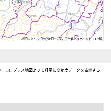
地理院タイル「淡色地図」
,
歴史的行政区域データセットβ版
り、コロプレス地図よりも軽量に高精度データを表示する