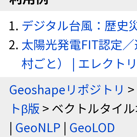
デジタル台風：歴史
太陽光発電FIT認定
村ごと） | エレク
Geoshapeリポジトリ
>
トβ版
> ベクトルタイル
|
GeoNLP
|
GeoLOD