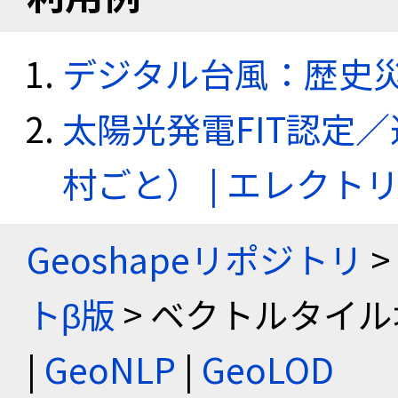
デジタル台風：歴史
太陽光発電FIT認定
村ごと） | エレク
Geoshapeリポジトリ
>
トβ版
> ベクトルタイル
|
GeoNLP
|
GeoLOD