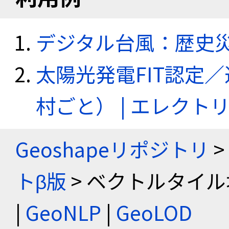
デジタル台風：歴史
太陽光発電FIT認定
村ごと） | エレク
Geoshapeリポジトリ
>
トβ版
> ベクトルタイル
|
GeoNLP
|
GeoLOD