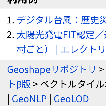
デジタル台風：歴史
太陽光発電FIT認定
村ごと） | エレク
Geoshapeリポジトリ
>
トβ版
> ベクトルタイル
|
GeoNLP
|
GeoLOD