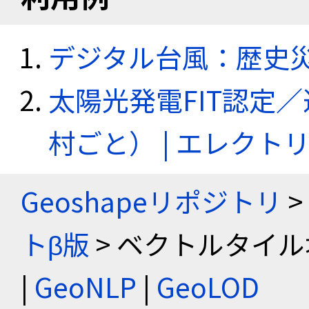
デジタル台風：歴史
太陽光発電FIT認定
村ごと） | エレク
Geoshapeリポジトリ
>
トβ版
> ベクトルタイル
|
GeoNLP
|
GeoLOD