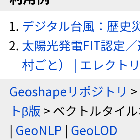
デジタル台風：歴史
太陽光発電FIT認定
村ごと） | エレク
Geoshapeリポジトリ
>
トβ版
> ベクトルタイル
|
GeoNLP
|
GeoLOD