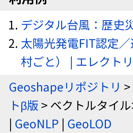
デジタル台風：歴史
太陽光発電FIT認定
村ごと） | エレク
Geoshapeリポジトリ
>
トβ版
> ベクトルタイル
|
GeoNLP
|
GeoLOD