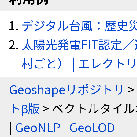
デジタル台風：歴史
太陽光発電FIT認定
村ごと） | エレク
Geoshapeリポジトリ
>
トβ版
> ベクトルタイル
|
GeoNLP
|
GeoLOD