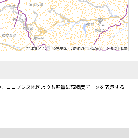
地理院タイル「淡色地図」
,
歴史的行政区域データセットβ版
り、コロプレス地図よりも軽量に高精度データを表示する