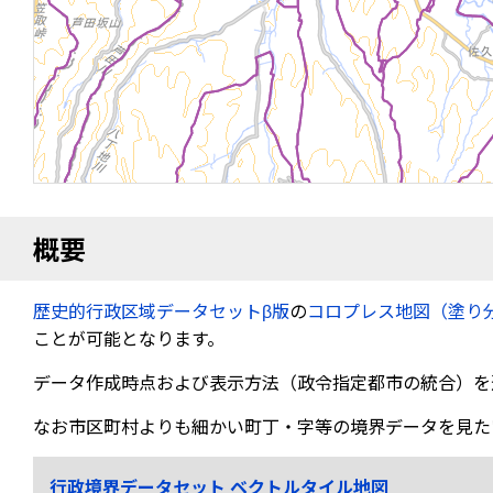
概要
歴史的行政区域データセットβ版
の
コロプレス地図（塗り
ことが可能となります。
データ作成時点および表示方法（政令指定都市の統合）を
なお市区町村よりも細かい町丁・字等の境界データを見た
行政境界データセット ベクトルタイル地図