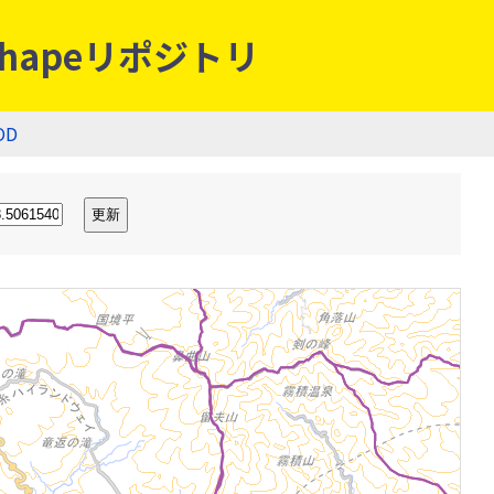
hapeリポジトリ
OD