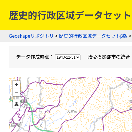
歴史的行政区域データセットβ版
Geoshapeリポジトリ
>
歴史的行政区域データセットβ版
>
データ作成時点：
政令指定都市の統合