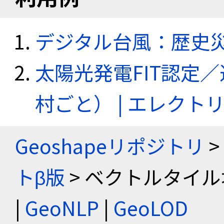
デジタル台風：歴史
太陽光発電FIT認定
村ごと） | エレク
Geoshapeリポジトリ
>
トβ版
> ベクトルタイル
|
GeoNLP
|
GeoLOD