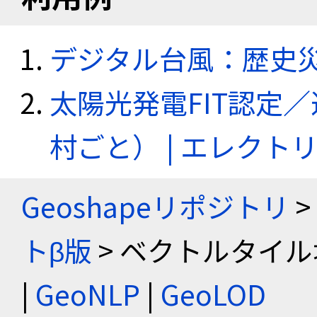
デジタル台風：歴史
太陽光発電FIT認定
村ごと） | エレク
Geoshapeリポジトリ
>
トβ版
> ベクトルタイル
|
GeoNLP
|
GeoLOD